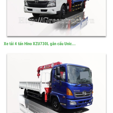
Xe tải 4 tấn Hino XZU730L gắn cẩu Unic...