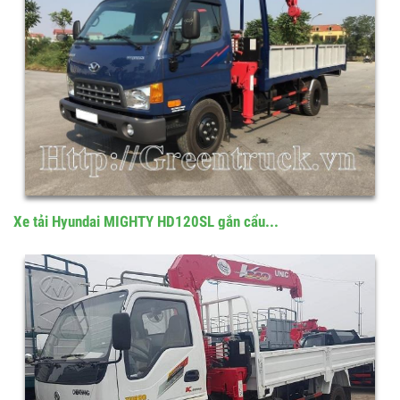
Xe tải Hyundai MIGHTY HD120SL gắn cẩu...