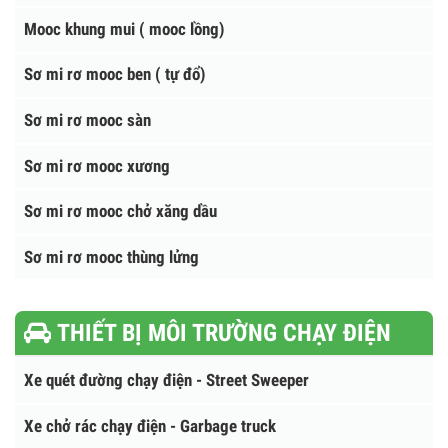
Nhà tắm lưu động
SƠ MI RƠ MOOC
Sơ mi rơ mooc chuyên dùng
Mooc khung mui ( mooc lồng)
Sơ mi rơ mooc ben ( tự đổ)
Sơ mi rơ mooc sàn
Sơ mi rơ mooc xương
Sơ mi rơ mooc chở xăng dầu
Sơ mi rơ mooc thùng lửng