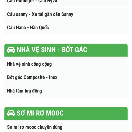
Xe tải gắn cẩu Kanglim
Xe tải gắn cẩu XCMG
Xe tải gắn cẩu HKTC
Cẩu Palfinger - Cẩu Hyva
Cẩu sanny - Xe tải gắn cẩu Sanny
Cẩu Hana - Hàn Quốc
NHÀ VỆ SINH - BỐT GÁC
Nhà vệ sinh công cộng
Bốt gác Composite - Inox