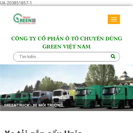
UA-203851857-1
Toggle
navigati
CÔNG TY CỔ PHẦN Ô TÔ CHUYÊN DÙNG
GREEN VIỆT NAM
GREENTRUCK - XE MÔI TRƯỜNG