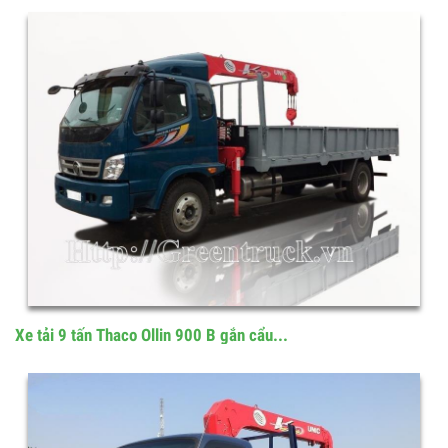
Xe tải Thaco Auman C160 lắp cẩu unic 5...
Xe tải 9 tấn Thaco Ollin 900 B gắn cẩu...