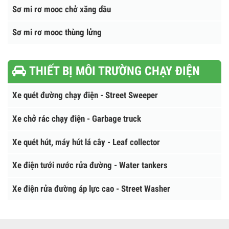
Sơ mi rơ mooc ben ( tự đổ)
Sơ mi rơ mooc sàn
Sơ mi rơ mooc xương
Sơ mi rơ mooc chở xăng dầu
Sơ mi rơ mooc thùng lửng
THIẾT BỊ MÔI TRƯỜNG CHẠY ĐIỆN
Xe quét đường chạy điện - Street Sweeper
Xe chở rác chạy điện - Garbage truck