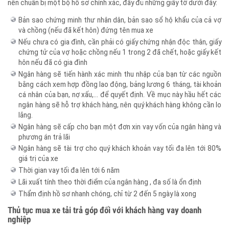
nên chuẩn bị một bộ hồ sơ chính xác, đầy đủ những giấy tờ dưới đây:
Bản sao chứng minh thư nhân dân, bản sao sổ hộ khẩu của cả vợ
và chồng (nếu đã kết hôn) đứng tên mua xe
Nếu chưa có gia đình, cần phải có giấy chứng nhận độc thân, giấy
chứng tử của vợ hoặc chồng nếu 1 trong 2 đã chết, hoặc giấy kết
hôn nếu đã có gia đình
Ngân hàng sẽ tiến hành xác minh thu nhập của bạn từ các nguồn
bằng cách xem hợp đồng lao động, bảng lương 6 tháng, tài khoản
cá nhân của bạn, nợ xấu,… để quyết định. Về mục này hầu hết các
ngân hàng sẽ hỗ trợ khách hàng, nên quý khách hàng không cần lo
lắng.
Ngân hàng sẽ cấp cho bạn một đơn xin vay vốn của ngân hàng và
phương án trả lãi
Ngân hàng sẽ tài trợ cho quý khách khoản vay tối đa lên tới 80%
giá trị của xe
Thời gian vay tối đa lên tới 6 năm
Lãi xuất tính theo thời điểm của ngân hàng , đa số là ổn định
Thẩm định hồ sơ nhanh chóng, chỉ từ 2 đến 5 ngày là xong
Thủ tục mua xe tải trả góp đối với khách hàng vay doanh
nghiệp