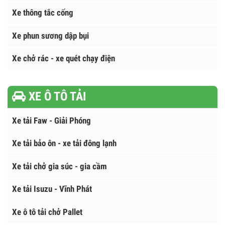
Xe chở bùn
Trạm ép rác
Xe thông tắc cống
Xe phun sương dập bụi
Xe chở rác - xe quét chạy điện
XE Ô TÔ TẢI
Xe tải Faw - Giải Phóng
Xe tải bảo ôn - xe tải đông lạnh
Xe tải chở gia súc - gia cầm