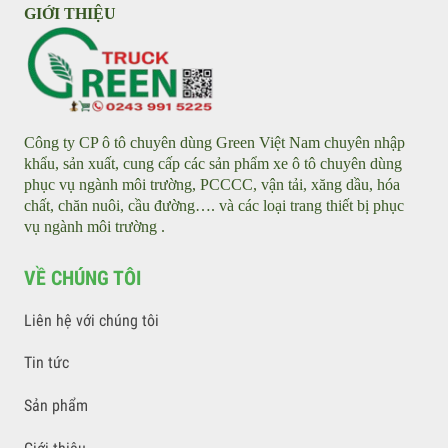
Xe quét hút, máy hút lá cây - Leaf collector
Xe điện tưới nước rửa đường - Water tankers
Xe điện rửa đường áp lực cao - Street Washer
GIỚI THIỆU
Công ty CP ô tô chuyên dùng Green Việt Nam chuyên nhập
khẩu, sản xuất, cung cấp các sản phẩm xe ô tô chuyên dùng
phục vụ ngành môi trường, PCCCC, vận tải, xăng dầu, hóa
chất, chăn nuôi, cầu đường…. và các loại trang thiết bị phục
vụ ngành môi trường .