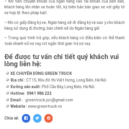
đồng tín dụng giải ngân.
– Khi tiền chuyển khoản của ngân hàng vào tài khoản của Bên Bán,
khách hàng lên nhận xe hoàn tất, ký biên bản bàn giao xe với giấy tờ
xe hợp lệ theo pháp luật.
– Khi có giấy đăng ký xe, Ngân hàng sẽ đi đăng ký và sao y cho khách
hàng sử dụng đi đường, bản chính sẽ do Ngân hàng giữ.
– Trong quá trình trả góp, nếu khách hàng có điều kiện có thể thanh
toán nhanh số nợ vay, rút ngắn thời gian trả nợ vay.
Để được tư vấn chi tiết quý khách vui
lòng liên hệ:
XE CHUYÊN DÙNG GREEN TRUCK
Địa chỉ :
CT15, Khu đô thị Việt Hưng, Long Biên, Hà Nội
Xưởng sản xuất:
Phố Cầu Bây, Long Biên, Hà Nội
Hotline: 0941 986 222
Email :
greentruck.jsc@gmail.com
Website :
www.greentruck.vn