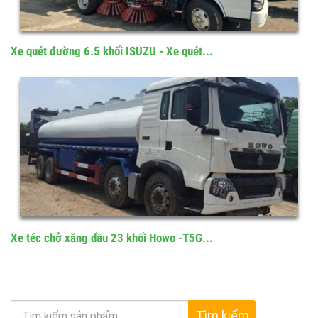
Xe quét đường 6.5 khối ISUZU - Xe quét...
Xe téc chở xăng dầu 23 khối Howo -T5G...