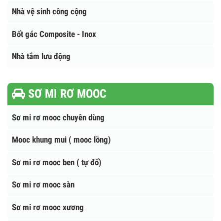
Cẩu sanny - Xe tải gắn cẩu Sanny
Cẩu Hana - Hàn Quốc
NHÀ VỆ SINH - BỐT GÁC
Nhà vệ sinh công cộng
Bốt gác Composite - Inox
Nhà tắm lưu động
SƠ MI RƠ MOOC
Sơ mi rơ mooc chuyên dùng
Mooc khung mui ( mooc lồng)