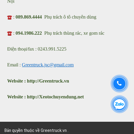
Nhà máy sản xuất xe chuyên dùng : Cụm KCN ô tô Nguyên
Khê , Thành Phố Hà Nội
Showroom: Km2 - QL23 Xã Phúc Thịnh, Thành Phố Hà Nội
VPGD : 31 Đặng Vũ Hủy, Phường Việt Hưng, Thành Phố Hà
Nội
:
089.869.4444
Phụ trách ô tô chuyên dùng
:
094.1986.222
Phụ trách thùng rác, xe gom rác
Điện thoại/fax : 0243.991.5225
Email :
Greentruck.jsc@gmail.com