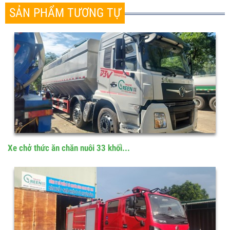
Chia sẻ:
SẢN PHẨM TƯƠNG TỰ
Xe chở thức ăn chăn nuôi 33 khối...