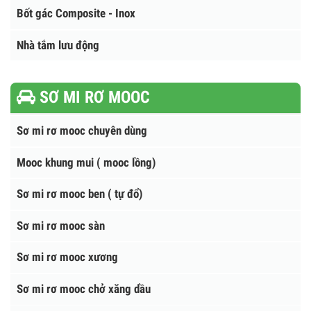
NHÀ VỆ SINH - BỐT GÁC
Nhà vệ sinh công cộng
Bốt gác Composite - Inox
Nhà tắm lưu động
SƠ MI RƠ MOOC
Sơ mi rơ mooc chuyên dùng
Mooc khung mui ( mooc lồng)
Sơ mi rơ mooc ben ( tự đổ)