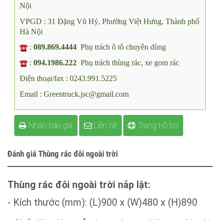
Showroom: Km2 - QL23 Xã Phúc Thịnh , Thành Phố Hà
Nội
VPGD : 31 Đặng Vũ Hỷ, Phường Việt Hưng, Thành phố
Hà Nội
:
089.869.4444
Phụ trách ô tô chuyên dùng
:
094.1986.222
Phụ trách thùng rác, xe gom rác
Điện thoại/fax : 0243.991.5225
Email : Greentruck.jsc@gmail.com
Nhận báo giá
Liên hệ
Trang hỗ trợ
Đánh giá Thùng rác đôi ngoài trời
Thùng rác đôi ngoài trời nắp lật: