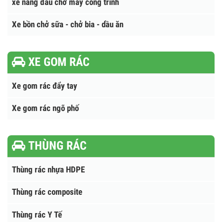
Xe Cứu Hỏa Chữa Cháy
Xe chở ô tô - xe máy - xe đạp điện
xe nâng đầu chở máy công trình
Xe bồn chở sữa - chở bia - dầu ăn
XE GOM RÁC
Xe gom rác đẩy tay
Xe gom rác ngõ phố
THÙNG RÁC