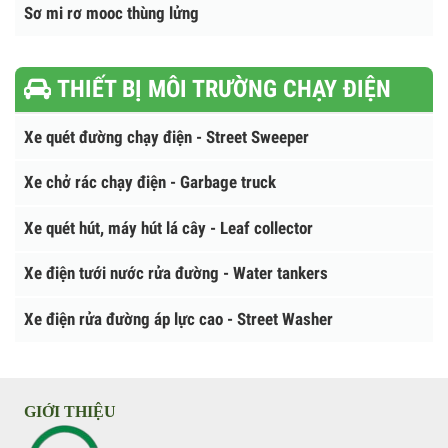
Sơ mi rơ mooc sàn
Sơ mi rơ mooc xương
Sơ mi rơ mooc chở xăng dầu
Sơ mi rơ mooc thùng lửng
THIẾT BỊ MÔI TRƯỜNG CHẠY ĐIỆN
Xe quét đường chạy điện - Street Sweeper
Xe chở rác chạy điện - Garbage truck
Xe quét hút, máy hút lá cây - Leaf collector
Xe điện tưới nước rửa đường - Water tankers