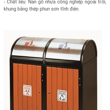
- Kích thước (mm): (L)900 x (W)480 x (H)890
- Chất liệu: Nan gỗ nhựa công nghiệp ngoài trời,
khung bằng thép phun sơn tĩnh điện.