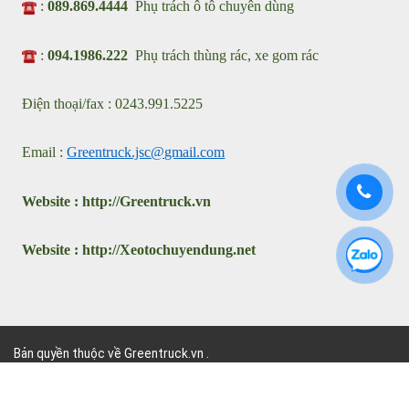
Showroom: Km2 - QL23 Xã Phúc Thịnh, Thành Phố Hà Nội
VPGD : 31 Đặng Vũ Hủy, Phường Việt Hưng, Thành Phố Hà
Nội
:
089.869.4444
Phụ trách ô tô chuyên dùng
:
094.1986.222
Phụ trách thùng rác, xe gom rác
Điện thoại/fax : 0243.991.5225
Email :
Greentruck.jsc@gmail.com
Website :
http://
G
reentruck.vn