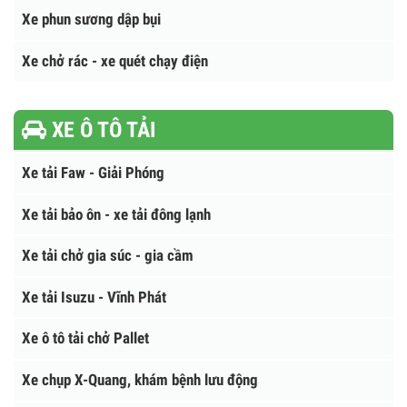
Trạm ép rác
Xe thông tắc cống
Xe phun sương dập bụi
Xe chở rác - xe quét chạy điện
XE Ô TÔ TẢI
Xe tải Faw - Giải Phóng
Xe tải bảo ôn - xe tải đông lạnh
Xe tải chở gia súc - gia cầm
Xe tải Isuzu - Vĩnh Phát