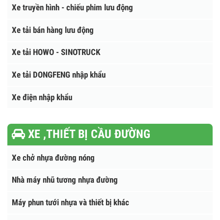
Xe ô tô tải chở Pallet
Xe chụp X-Quang, khám bệnh lưu động
Xe truyền hình - chiếu phim lưu động
Xe tải bán hàng lưu động
Xe tải HOWO - SINOTRUCK
Xe tải DONGFENG nhập khẩu
Xe điện nhập khẩu
XE ,THIẾT BỊ CẦU ĐƯỜNG
Xe chở nhựa đường nóng