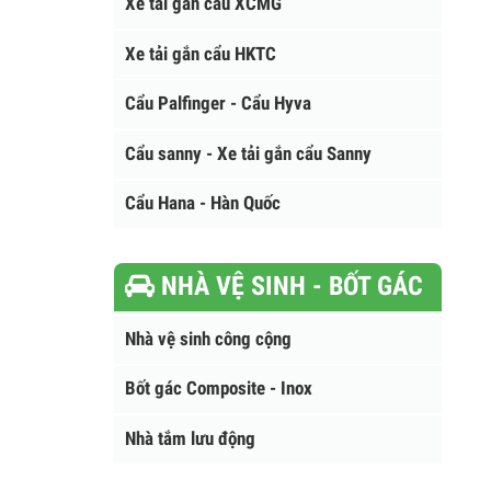
Xe tải gắn cẩu Kanglim
Xe tải gắn cẩu XCMG
Xe tải gắn cẩu HKTC
Cẩu Palfinger - Cẩu Hyva
Cẩu sanny - Xe tải gắn cẩu Sanny
Cẩu Hana - Hàn Quốc
NHÀ VỆ SINH - BỐT GÁC
Nhà vệ sinh công cộng
Bốt gác Composite - Inox