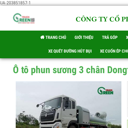
UA-203851857-1
CÔNG TY CỔ 
TRANG CHỦ
GIỚI THIỆU
TRẢ GÓP
XE QUÉT ĐƯỜNG HÚT BỤI
XE CUỐN ÉP C
Ô tô phun sương 3 chân Don