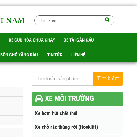
IỆT NAM
RÁC
XE CỨU HỎA CHỮA CHÁY
XE TẢI GẮN CẨU
 TÉC BỒN CHỞ XĂNG DẦU
TIN TỨC
LIÊN HỆ
Tìm kiếm
XE MÔI TRƯỜNG
Xe bơm hút chất thải
Xe chở rác thùng rời (Hooklift)