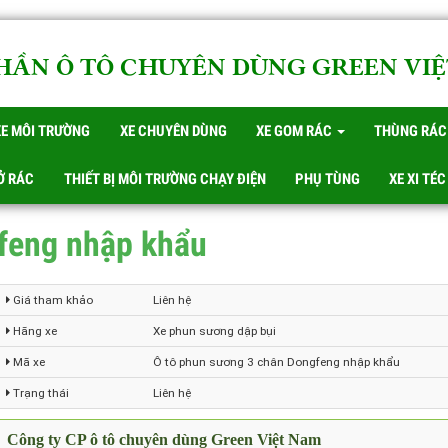
PHẦN Ô TÔ CHUYÊN DÙNG GREEN V
XE MÔI TRƯỜNG
XE CHUYÊN DÙNG
XE GOM RÁC
THÙNG 
HỞ RÁC
THIẾT BỊ MÔI TRƯỜNG CHẠY ĐIỆN
PHỤ TÙNG
XE XI
gfeng nhập khẩu
Giá tham khảo
Liên hệ
Hãng xe
Xe phun sương dập bụi
Mã xe
Ô tô phun sương 3 chân Dongfeng nhập khẩu
Trạng thái
Liên hệ