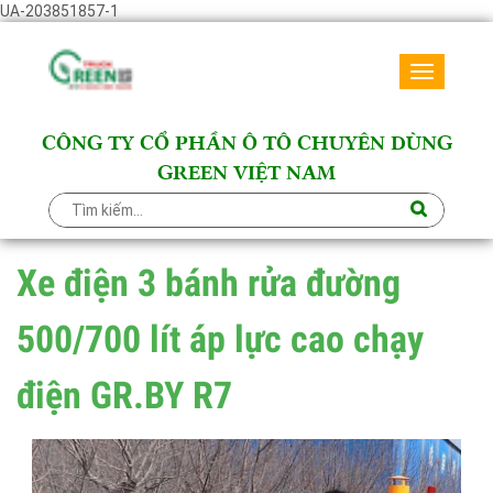
UA-203851857-1
Toggle
navigati
CÔNG TY CỔ PHẦN Ô TÔ CHUYÊN DÙNG
GREEN VIỆT NAM
Xe điện 3 bánh rửa đường
500/700 lít áp lực cao chạy
điện GR.BY R7