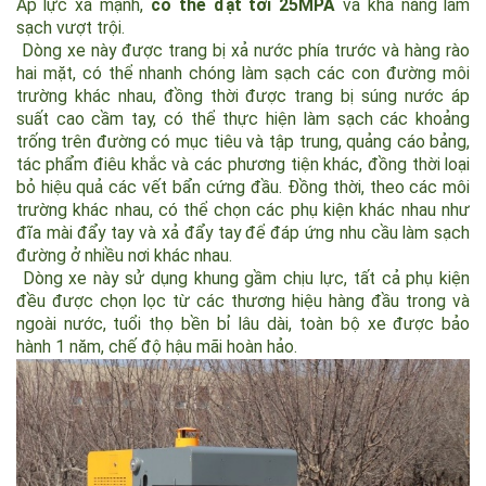
trong dòng sản phẩm này được lựa chọn từ các thương hiệu
nổi tiếng quốc tế và đã được kiểm tra và điều chỉnh đầy đủ
bởi các kỹ sư chuyên nghiệp.
Áp lực xả mạnh,
có thể đạt tới 25MPA
và khả năng làm
sạch vượt trội.
Dòng xe này được trang bị xả nước phía trước và hàng rào
hai mặt, có thể nhanh chóng làm sạch các con đường môi
trường khác nhau, đồng thời được trang bị súng nước áp
suất cao cầm tay, có thể thực hiện làm sạch các khoảng
trống trên đường có mục tiêu và tập trung, quảng cáo bảng,
tác phẩm điêu khắc và các phương tiện khác, đồng thời loại
bỏ hiệu quả các vết bẩn cứng đầu. Đồng thời, theo các môi
trường khác nhau, có thể chọn các phụ kiện khác nhau như
đĩa mài đẩy tay và xả đẩy tay để đáp ứng nhu cầu làm sạch
đường ở nhiều nơi khác nhau.
Dòng xe này sử dụng khung gầm chịu lực, tất cả phụ kiện
đều được chọn lọc từ các thương hiệu hàng đầu trong và
ngoài nước, tuổi thọ bền bỉ lâu dài, toàn bộ xe được bảo
hành 1 năm, chế độ hậu mãi hoàn hảo.