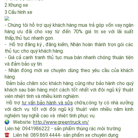
Chế độ xả
phải, trái, xả phía trước/xả sún
/
g cầm tay
Kích thước xe
3100x1000x1600
mm
1. Chế độ làm việc
2.Khung xe
3.Cấu hình xe
- Chúng tôi hỗ trợ quý khách hàng mua trả góp vốn vay ngân
hàng ưu đãi cho vay từ đến 70% giá trị xe với lãi suất
thấp,thủ tục nhanh gọn.
- Hỗ trợ đăng ký , đăng kiểm, Nhận hoàn thành trọn gói các
thủ tục cho quý khách hàng.
- Giá cả cạnh tranh thủ tục mua bán nhanh chóng thuận tiện
và đảm bảo uy tín.
- Nhận đóng mới xe chuyên dùng theo yêu cầu của khách
hàng
Đảm bảo chăm sóc khách hàng cũng như bảo hành cho quý
khách sau bán hàng một cách tốt nhất với đội ngũ kỹ thuật
viên nhiệt tình và nhiều kinh nghiệm.