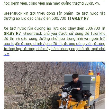
Nó có thể được sử dụng tưới rửa đường, khôn viên trường
học bệnh viện, công viên nhà máy, quảng trường vườn, v.v.
Greentruck xin giới thiệu dòng sản phẩm xe tưới nước rửa
đường áp lực cao chạy điện 500/700 lít
GR.BY R7
Xe
tưới nước rửa đường áp lực cao chạy điện 500/700 lít
GR.BY R7
Greentruck chủ yếu được sử dụng để Tưới khu
đô thị, và các cung đường nhở hẹp trong nhà và ngoài trời
các tuyến đường chính / phụ đô thị, đường công viên, đường
trường học, đường nhà máy, hầm chung cư, phố cổ , ngõ nhỏ
v.v.