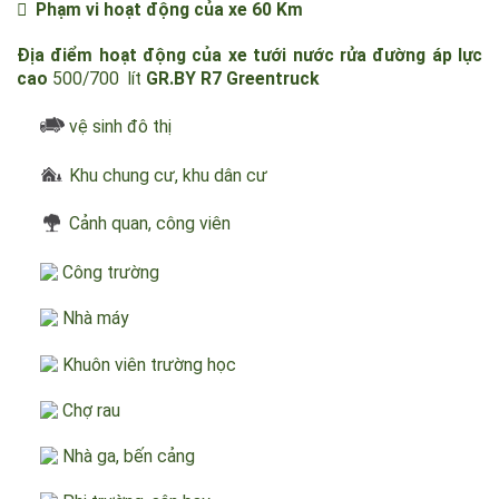
 Dung tích bồn chứa nước 500-700 lít
 Áp lực phun
25MPA
 Có hệ thống phun rửa đường áp lực cao, phun sương
 Phạm vi hoạt động của xe 60 Km
Địa điểm hoạt động của xe
tưới nước rửa đường áp lực
cao
500/700 lít
GR.BY R7
Greentruck
vệ sinh đô thị
Khu chung cư, khu dân cư
Cảnh quan, công viên
Công trường
Nhà máy
Khuôn viên trường học