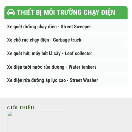
Sơ mi rơ mooc sàn
Sơ mi rơ mooc xương
Sơ mi rơ mooc chở xăng dầu
Sơ mi rơ mooc thùng lửng
THIẾT BỊ MÔI TRƯỜNG CHẠY ĐIỆN
Xe quét đường chạy điện - Street Sweeper
Xe chở rác chạy điện - Garbage truck
Xe quét hút, máy hút lá cây - Leaf collector
Xe điện tưới nước rửa đường - Water tankers