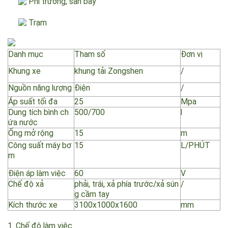
Chợ rau
Nhà ga, bến cảng
Phi trường, sân bay
Trạm
Danh mục
Tham số
Đơn vị
Khung xe
khung tải Zongshen
/
Nguồn năng lượng
Điện
/
Áp suất tối đa
25
Mpa
Dung tích bình ch
500/700
l
ứa nước
Ống mở rộng
15
m
Công suất máy bơ
15
L/PHÚT
m
Điện áp làm việc
60
V