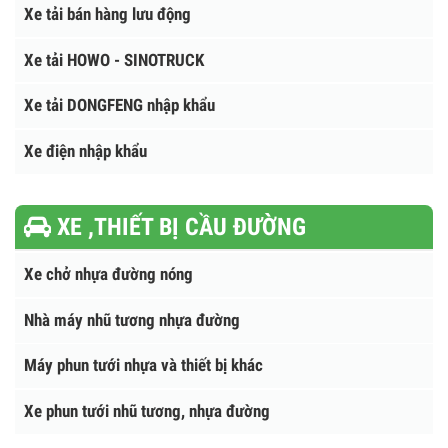
Xe ô tô tải chở Pallet
Xe chụp X-Quang, khám bệnh lưu động
Xe truyền hình - chiếu phim lưu động
Xe tải bán hàng lưu động
Xe tải HOWO - SINOTRUCK
Xe tải DONGFENG nhập khẩu
Xe điện nhập khẩu
XE ,THIẾT BỊ CẦU ĐƯỜNG
Xe chở nhựa đường nóng