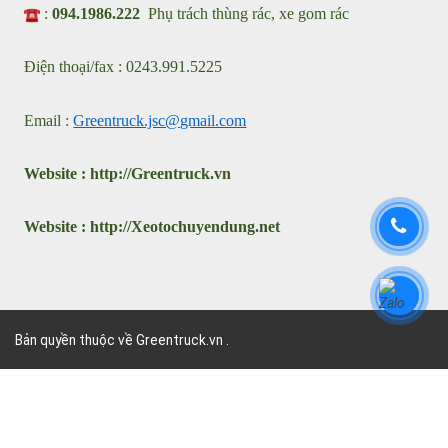
Khê , Thành Phố Hà Nội
Showroom: Km2 - QL23 Xã Phúc Thịnh, Thành Phố Hà Nội
VPGD : 31 Đặng Vũ Hủy, Phường Việt Hưng, Thành Phố Hà
Nội
:
089.869.4444
Phụ trách ô tô chuyên dùng
:
094.1986.222
Phụ trách thùng rác, xe gom rác
Điện thoại/fax : 0243.991.5225
Email :
Greentruck.jsc@gmail.com
Website :
http://
G
reentruck.vn