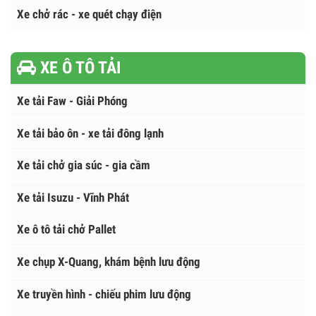
Trạm ép rác
Xe thông tắc cống
Xe phun sương dập bụi
Xe chở rác - xe quét chạy điện
XE Ô TÔ TẢI
Xe tải Faw - Giải Phóng
Xe tải bảo ôn - xe tải đông lạnh
Xe tải chở gia súc - gia cầm
Xe tải Isuzu - Vĩnh Phát