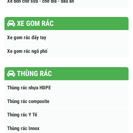
Xe Cứu Hỏa Chữa Cháy
Xe chở ô tô - xe máy - xe đạp điện
xe nâng đầu chở máy công trình
Xe bồn chở sữa - chở bia - dầu ăn
XE GOM RÁC
Xe gom rác đẩy tay
Xe gom rác ngõ phố
THÙNG RÁC