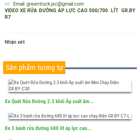
Hỗ trợ
tư vấn bảo hành và sửa
chữa,công ty có nhà xưởng
với dịch vụ tốt với đội ngũ k
ỹ
thuật viên nhiều năm kinh
nghiệm tay nghề cao và nhiệt tình phục vụ.
Website:
http://www.greentruck.vn/
Liên hệ: 0941986222 - sản phẩm thùng rác môi trường
Liên hệ: 089.869.4444- sản phẩm xe chuyên dụng
Email: greentruck.jsc@gmail.com
VIDEO XE RỬA ĐƯỜNG ÁP LỰC CAO 500/700 LÍT GR.BY
R7
Nhận xét
Sản phẩm tương tự