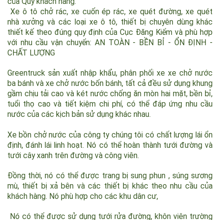
các nền xe tải, xe chạy năng lượng mới khác theo yêu cầu
của Quý khách hàng.
Xe ô tô chở rác, xe cuốn ép rác, xe quét đường, xe quét
nhà xưởng và các loại xe ô tô, thiết bị chuyên dùng khác
thiết kế theo đúng quy định của Cục Đăng Kiểm và phù hợp
với nhu cầu vận chuyển: AN TOÀN - BỀN BỈ - ỔN ĐỊNH -
CHẤT LƯỢNG
Greentruck sản xuất nhập khẩu, phân phối xe xe chở nước
ba bánh và xe chở nước bốn bánh, tất cả đều sử dụng khung
gầm chịu tải cao và két nước chống ăn mòn hai mặt, bền bỉ,
tuổi thọ cao và tiết kiệm chi phí, có thể đáp ứng nhu cầu
nước của các kịch bản sử dụng khác nhau.
Xe bồn chở nước của công ty chúng tôi có chất lượng lái ổn
định, đánh lái linh hoạt. Nó có thể hoàn thành tưới đường và
tưới cây xanh trên đường và công viên.
Đồng thời, nó có thể được trang bị sung phun , súng sương
mù, thiết bị xả bên và các thiết bị khác theo nhu cầu của
khách hàng. Nó phù hợp cho các khu dân cư,