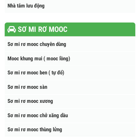
Cẩu Hana - Hàn Quốc
NHÀ VỆ SINH - BỐT GÁC
Nhà vệ sinh công cộng
Bốt gác Composite - Inox
Nhà tắm lưu động
SƠ MI RƠ MOOC
Sơ mi rơ mooc chuyên dùng
Mooc khung mui ( mooc lồng)
Sơ mi rơ mooc ben ( tự đổ)