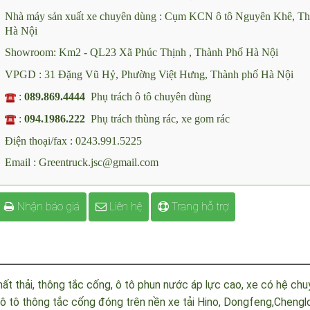
Công ty CP ô tô chuyên dùng Green Việt Nam
Nhà máy sản xuất xe chuyên dùng : Cụm KCN ô tô Nguyên Khê,
Hà Nội
Showroom: Km2 - QL23 Xã Phúc Thịnh , Thành Phố Hà Nội
VPGD : 31 Đặng Vũ Hỷ, Phường Việt Hưng, Thành phố Hà Nội
:
089.869.4444
Phụ trách ô tô chuyên dùng
:
094.1986.222
Phụ trách thùng rác, xe gom rác
Điện thoại/fax : 0243.991.5225
Email : Greentruck.jsc@gmail.com
Nhận báo giá
Liên hệ
Trang hỗ trợ
chất thải, thông tắc cống, ô tô phun nước áp lực cao, xe có hệ 