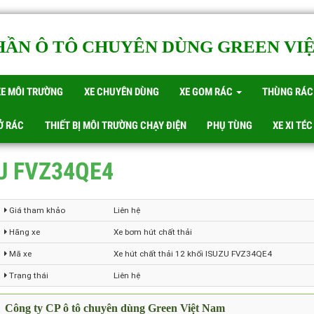
PHẦN Ô TÔ CHUYÊN DÙNG GREEN V
XE MÔI TRƯỜNG
XE CHUYÊN DÙNG
XE GOM RÁC
THÙNG 
HỞ RÁC
THIẾT BỊ MÔI TRƯỜNG CHẠY ĐIỆN
PHỤ TÙNG
XE XI
UZU FVZ34QE4
Giá tham khảo
Liên hệ
Hãng xe
Xe bơm hút chất thải
Mã xe
Xe hút chất thải 12 khối ISUZU FVZ34QE4
Trạng thái
Liên hệ