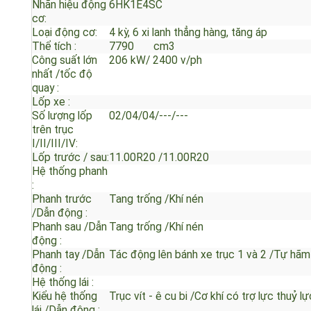
Động cơ :
Nhãn hiệu động
6HK1E4SC
cơ:
Loại động cơ:
4 kỳ, 6 xi lanh thẳng hàng, tăng áp
Thể tích :
7790 cm3
Công suất lớn
206 kW/ 2400 v/ph
nhất /tốc độ
quay :
Lốp xe :
Số lượng lốp
02/04/04/---/---
trên trục
I/II/III/IV:
Lốp trước / sau:
11.00R20 /11.00R20
Hệ thống phanh
:
Phanh trước
Tang trống /Khí nén
/Dẫn động :
Phanh sau /Dẫn
Tang trống /Khí nén
động :
Phanh tay /Dẫn
Tác động lên bánh xe trục 1 và 2 /Tự h