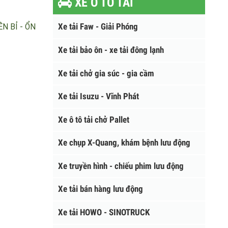
glong Hyundai,
XE Ô TÔ TẢI
- BỀN BỈ - ỔN
Xe tải Faw - Giải Phóng
Xe tải bảo ôn - xe tải đông lạnh
Xe tải chở gia súc - gia cầm
Xe tải Isuzu - Vĩnh Phát
Xe ô tô tải chở Pallet
Xe chụp X-Quang, khám bệnh lưu động
Xe truyền hình - chiếu phim lưu động
Xe tải bán hàng lưu động
Xe tải HOWO - SINOTRUCK