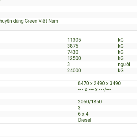
CT
 chuyên dùng Green Việt Nam
11305
kG
3875
kG
7430
kG
12500
kG
3
người
24000
kG
8470 x 2490 x 3490
:
--- x --- x ---/---
2060/1850
3
6 x 4
Diesel