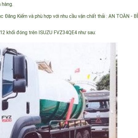
e ô tô thông tắc cống đóng trên nền xe tải Hino, Dongfeng,Chen
ch hàng.
Cục Đăng Kiểm và phù hợp với nhu cầu vận chất thải : AN TOÀN 
ải 12 khối đóng trên
ISUZU FVZ34QE4
như sau: