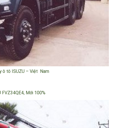
 máy ô tô ISUZU – Việt Nam
ZU FVZ34QE4
, Mới 100%