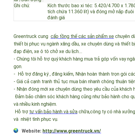
động :
Hệ thống lái :
Kiểu hệ thống
Trục vít - ê cu bi /Cơ khí có trợ lực thuỷ 
lái /Dẫn động :
Ghi chú:
Kích thước bao xi téc: 5.420/4.700 x 1.7
tích chứa 11.360 lít) và đóng mở nắp đu
đánh giá
Greentruck cung
cấp tồng thể các sản phẩm xe
chuyên d
thiết bị phục vụ ngành xăng dầu, xe chuyên dùng và thiết
đạp điện, xe ô tô chở xe du lịch....
- Chúng tôi hỗ trợ quý khách hàng mua trả góp vốn vay ngâ
gọn.
- Hỗ trợ đăng ký , đăng kiểm, Nhận hoàn thành trọn gói c
- Giá cả cạnh tranh thủ tục mua bán nhanh chóng thuận ti
- Nhận đóng mới xe chuyên dùng theo yêu cầu của khách
Đảm bảo chăm sóc khách hàng cũng như bảo hành cho quý 
và nhiều kinh nghiệm.
Hỗ trợ
tư vấn bảo hành và sửa
chữa,công ty có nhà xưởng 