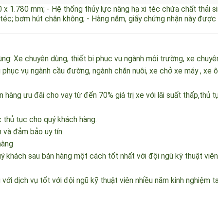
lực
80 x 1.780 mm; - Hệ thống thủy lực nâng hạ xi téc chứa chất thải
ôi téc; bơm hút chân không; - Hàng năm, giấy chứng nhận này đ
ùng: Xe chuyên dùng, thiết bị phục vụ ngành môi trường, xe ch
 bị phục vụ ngành cầu đường, ngành chăn nuôi, xe chở xe máy , x
n hàng ưu đãi cho vay từ đến 70% giá trị xe với lãi suất thấp,th
ác thủ tục cho quý khách hàng.
ện và đảm bảo uy tín.
 hàng
khách sau bán hàng một cách tốt nhất với đội ngũ kỹ thuật viê
với dịch vụ tốt với đội ngũ k
ỹ
thuật viên nhiều năm kinh nghiệ