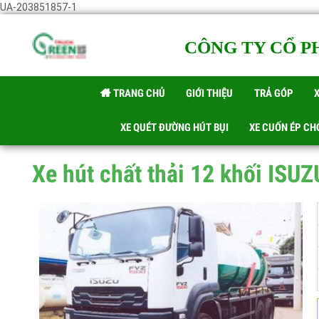
UA-203851857-1
CÔNG TY CỔ 
TRANG CHỦ
GIỚI THIỆU
TRẢ GÓP
XE QUÉT ĐƯỜNG HÚT BỤI
XE CUỐN ÉP C
Xe hút chất thải 12 khối IS