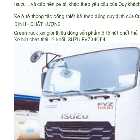
phù hợp cho ngành cấp thoát nước, ngành xây dựng…. . X
Isuzu ….và các nền xe tải khác theo yêu cầu của Quý khá
Xe ô tô thông tắc cống thiết kế theo đúng quy định của 
ĐỊNH - CHẤT LƯỢNG
Greentruck xin giới thiệu dòng sản phẩm ô tô hút chất th
Xe hút chất thải 12 khối
ISUZU FVZ34QE4