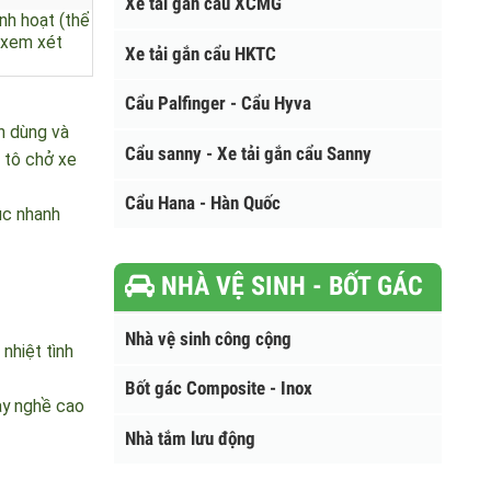
Xe tải gắn cẩu Kanglim
Xe tải gắn cẩu XCMG
 sinh hoạt (thể
ược xem xét
Xe tải gắn cẩu HKTC
Cẩu Palfinger - Cẩu Hyva
uyên dùng và
Cẩu sanny - Xe tải gắn cẩu Sanny
e ô tô chở xe
Cẩu Hana - Hàn Quốc
ủ tục nhanh
NHÀ VỆ SINH - BỐT GÁC
Nhà vệ sinh công cộng
n nhiệt tình
Bốt gác Composite - Inox
m tay nghề cao