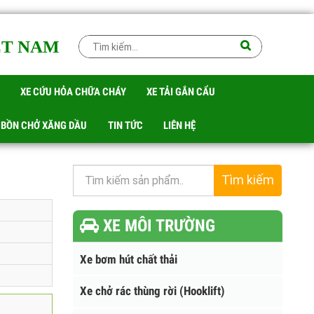
IỆT NAM
RÁC
XE CỨU HỎA CHỮA CHÁY
XE TẢI GẮN CẨU
 TÉC BỒN CHỞ XĂNG DẦU
TIN TỨC
LIÊN HỆ
Tìm kiếm
XE MÔI TRƯỜNG
Xe bơm hút chất thải
Xe chở rác thùng rời (Hooklift)