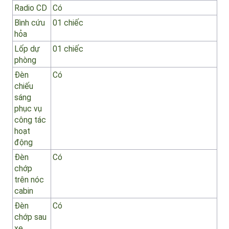
– Công
Dùng để nâng hạ thùng chứa, khóa/mở cửa
dụng
sau, điều khiển bơm nước… khi dừng xe kiểm
tra, bảo dưỡng, sửa chữa mà không cần nổ
máy
Các thiết
bị khác
Điều hòa
Có
nhiệt độ
Radio CD
Có
Bình cứu
01 chiếc
hỏa
Lốp dự
01 chiếc
phòng
Đèn
Có
chiếu
sáng
phục vụ
công tác