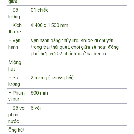
an toàn khi chổi gặp chướng ngại vật trên
đường quét.
Chổi
chính ở
giữa
– Số
01 chiếc
lượng
– Kích
Ф400 x 1.500 mm
thước
– Vận
Vận hành bằng thủy lực. Khi xe di chuyển
hành
trong trại thái quét, chổi giữa sẽ hoạt động
phối hợp với 02 chổi tròn ở hai bên xe
Miệng
hút
– Số
2 miệng (trái và phải)
lượng
– Phạm
600 mm
vi hút