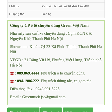
Hãng xe
Xe quét đường hút bụi
Mã xe
Xe quét rác hút bụi 10 khối Hino FM
Trạng thái
Liên hệ
Công ty CP ô tô chuyên dùng Green Việt Nam
Nhà máy sản xuất xe chuyên dùng : Cụm KCN ô tô
Nguyên Khê, Thành Phố Hà Nội
Showroom: Km2 - QL23 Xã Phúc Thịnh , Thành Phố Hà
Nội
VPGD : 31 Đặng Vũ Hỷ, Phường Việt Hưng, Thành phố
Hà Nội
:
089.869.4444
Phụ trách ô tô chuyên dùng
:
094.1986.222
Phụ trách thùng rác, xe gom rác
Điện thoại/fax : 0243.991.5225
Email : Greentruck.jsc@gmail.com