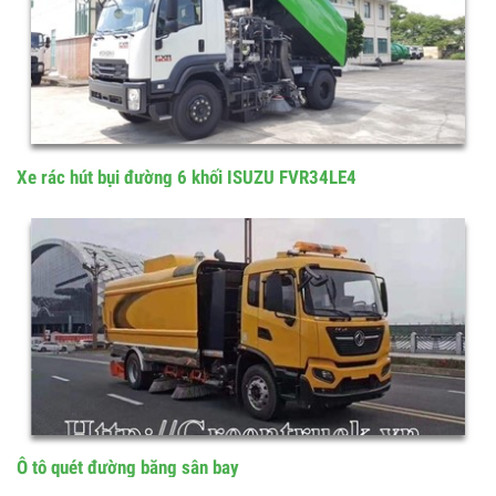
Xe quét đường 5 khối Isuzu - Model:...
Xe rác hút bụi đường 6 khối ISUZU FVR34LE4