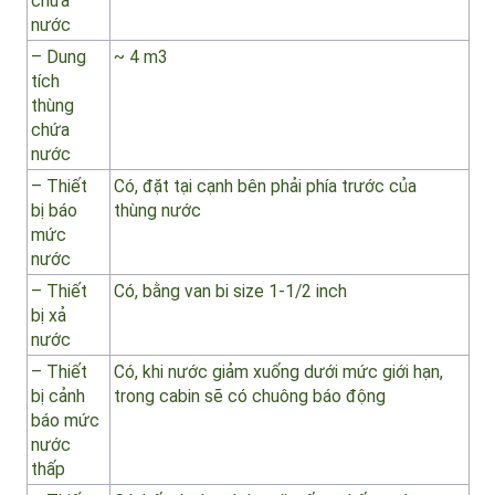
thùng rác
Thùng
chứa
nước
– Dung
~ 4 m3
tích
thùng
chứa
nước
– Thiết
Có, đặt tại cạnh bên phải phía trước của
bị báo
thùng nước
mức
nước
– Thiết
Có, bằng van bi size 1-1/2 inch
bị xả
nước
– Thiết
Có, khi nước giảm xuống dưới mức giới hạn,
bị cảnh
trong cabin sẽ có chuông báo động