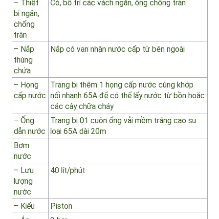
báo mức
nước
thấp
– Thiết
Có, bố trí các vách ngăn, ống chống tràn
bị ngăn,
chống
tràn
– Nắp
Nắp có van nhận nước cấp từ bên ngoài
thùng
chứa
– Họng
Trang bị thêm 1 họng cấp nước cùng khớp
cấp nước
nối nhanh 65A để có thể lấy nước từ bồn hoặc
các cây chữa cháy
– Ống
Trang bị 01 cuộn ống vải mềm tráng cao su
dẫn nước
loại 65A dài 20m
Bơm
nước
– Lưu
40 lít/phút