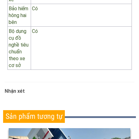
hoạt
động
Đèn
Có
chớp
trên nóc
cabin
Đèn
Có
chớp sau
xe
Bảo hiểm
Có
hông hai
bên
Bộ dụng
Có
cụ đồ
nghề tiêu
chuẩn
theo xe
cơ sở