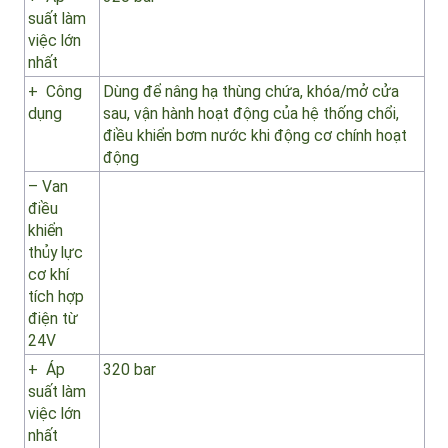
thủy lực
cơ khí
tích hợp,
van an
toàn và
khí nén
+ Áp
320 bar
suất làm
việc lớn
nhất
+ Công
Dùng để nâng hạ thùng chứa, khóa/mở cửa
dụng
sau, vận hành hoạt động của hệ thống chổi,
điều khiển bơm nước khi động cơ chính hoạt
động
– Van
điều
khiển
thủy lực
cơ khí