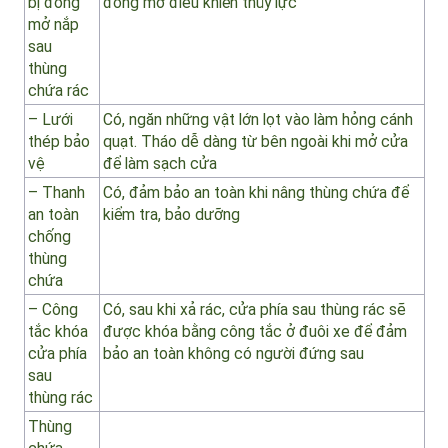
chứa
– Thiết
Thanh an toàn điều khiển tự động với khóa
bị đóng
đóng mở điều khiển thủy lực
mở nắp
sau
thùng
chứa rác
– Lưới
Có, ngăn những vật lớn lọt vào làm hỏng cánh
thép bảo
quạt. Tháo dễ dàng từ bên ngoài khi mở cửa
vệ
để làm sạch cửa
– Thanh
Có, đảm bảo an toàn khi nâng thùng chứa để
an toàn
kiểm tra, bảo dưỡng
chống
thùng
chứa
– Công
Có, sau khi xả rác, cửa phía sau thùng rác sẽ
tắc khóa
được khóa bằng công tắc ở đuôi xe để đảm
cửa phía
bảo an toàn không có người đứng sau
sau