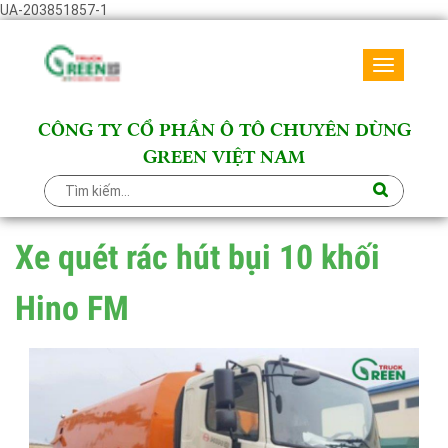
UA-203851857-1
Toggle
navigati
CÔNG TY CỔ PHẦN Ô TÔ CHUYÊN DÙNG
GREEN VIỆT NAM
Xe quét rác hút bụi 10 khối
Hino FM