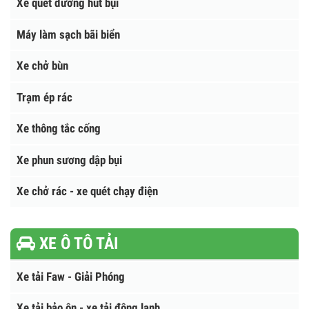
XE MÔI TRƯỜNG
Xe bơm hút chất thải
Xe chở rác thùng rời (Hooklift)
Xe cuốn ép chở rác
Xe phun nước rửa đường
Xe quét đường hút bụi
Máy làm sạch bãi biển
Xe chở bùn
Trạm ép rác