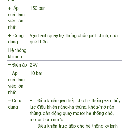
nhất
+ Công
Vận hành cho hệ thống nâng hạ thùng, khóa
dụng
mở nắp thùng
– Motor
thủy lực
dẫn động
hệ thống
chổi
+ Áp
150 bar
suất làm
việc lớn
nhất
+ Công
Vận hành quay hệ thống chổi quét chính, chổi
dụng
quét bên
Hệ thống
khí nén
– Điện áp
24V
– Áp
10 bar