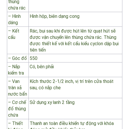
– Dung
~ 10 m3
tích
thùng
chứa rác
– Hình
Hình hộp, biên dạng cong
dáng
– Kết
Rác, bụi sau khi được hút lên từ quạt hút sẽ
cấu
được vận chuyển lên thùng chứa rác. Thùng
được thiết kế với kết cấu kiểu cyclon dập bụi
tiên tiến
– Góc đổ
550
– Nắp
Có, bên phải
kiểm tra
– Van
Kích thước 2-1/2 inch, vị trí trên cửa thoát
tràn xả
sau, có nắp che
nước bẩn
– Cơ chế
Sử dụng xy lanh 2 tầng
đổ thùng