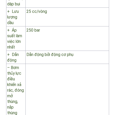
thủy lực
điều
khiển
hoạt
động
quét hút,
dập bụi
+ Lưu
25 cc/vòng
lượng
dầu
+ Áp
250 bar
suất làm
việc lớn
nhất
+ Dẫn
Dẫn động bởi động cơ phụ
động
– Bơm
thủy lực