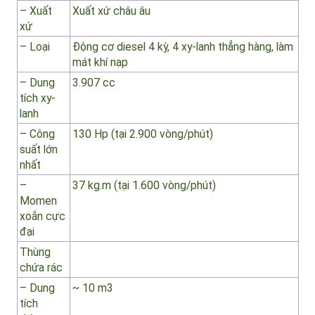
chuyên
dùng
– Xuất
Xuất xứ châu âu
xứ
– Loại
Động cơ diesel 4 kỳ, 4 xy-lanh thẳng hàng, làm
mát khí nạp
– Dung
3.907 cc
tích xy-
lanh
– Công
130 Hp (tại 2.900 vòng/phút)
suất lớn
nhất
–
37 kg.m (tại 1.600 vòng/phút)
Momen
xoắn cực
đại
Thùng
chứa rác