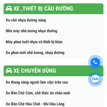
Xe chụp X-Quang, khám bệnh lưu động
Xe truyền hình - chiếu phim lưu động
Xe tải bán hàng lưu động
Xe tải HOWO - SINOTRUCK
Xe tải DONGFENG nhập khẩu
Xe điện nhập khẩu
XE ,THIẾT BỊ CẦU ĐƯỜNG
Xe chở nhựa đường nóng
Nhà máy nhũ tương nhựa đường