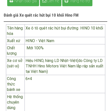
Nhận báo giá
Liên hệ
Trang hỗ trợ
Đánh giá Xe quét rác hút bụi 10 khối Hino FM
Tên hàng
Xe ô tô quét rác hút bụi đường
HINO 10 khối
hóa
Xuất xứ
HINO - Việt Nam
Chất
Mới 100%
lượng
Xe cơ sở
Hiệu HINO, hàng LD Nhật-Việt(do Công ty LD
(sát-xi)
TNHH Hino Motors Việt Nam lắp ráp sản xuất
tại Việt Nam)
Công
6×4
thức
bánh xe
Hệ thống