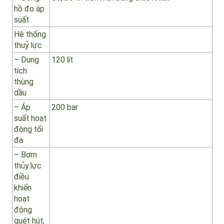
cửa sau
– Điều
Điều khiển bằng điện
chỉnh van
nước
– Đồng
Có, bố trí trên mặt bảng điều khiển
hồ đo áp
suất
Hệ thống
thuỷ lực
– Dung
120 lít
tích
thùng
dầu
– Áp
200 bar
suất hoạt
động tối
đa
– Bơm