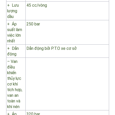
điều
khiển xả
rác, đóng
mở
thùng,
nắp
thùng
+ Lưu
45 cc/vòng
lượng
dầu
+ Áp
250 bar
suất làm
việc lớn
nhất
+ Dẫn
Dẫn động bởi P.T.O xe cơ sở
động
– Van
điều
khiển