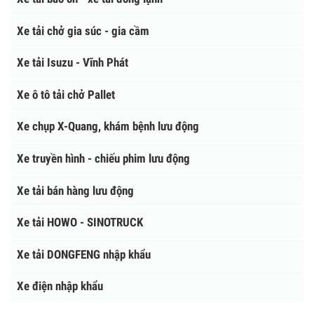
Xe thông tắc cống
Xe phun sương dập bụi
Xe chở rác - xe quét chạy điện
XE Ô TÔ TẢI
Xe tải Faw - Giải Phóng
Xe tải bảo ôn - xe tải đông lạnh
Xe tải chở gia súc - gia cầm
Xe tải Isuzu - Vĩnh Phát
Xe ô tô tải chở Pallet