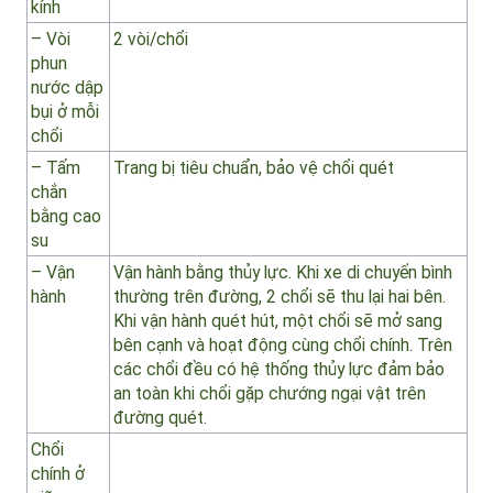
– Số
2 chiếc
lượng
– Đường
700 mm
kính
– Vòi
2 vòi/chổi
phun
nước dập
bụi ở mỗi
chổi
– Tấm
Trang bị tiêu chuẩn, bảo vệ chổi quét
chắn
bằng cao
su
– Vận
Vận hành bằng thủy lực. Khi xe di chuyển bình
hành
thường trên đường, 2 chổi sẽ thu lại hai bên.
Khi vận hành quét hút, một chổi sẽ mở sang
bên cạnh và hoạt động cùng chổi chính. Trên
các chổi đều có hệ thống thủy lực đảm bảo