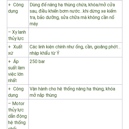
tích hợp
điện từ
24V
+ Áp
320 bar
suất làm
việc lớn
nhất
+ Công
Dùng để nâng hạ thùng chứa, khóa/mở cửa
dụng
sau, điều khiển bơm nước…khi dừng xe kiểm
tra, bảo dưỡng, sửa chữa mà không cần nổ
máy
– Xy lanh
thủy lực
+ Xuất
Các linh kiện chính như ống, cần, gioăng phớt…
xứ
nhập khẩu từ Ý
+ Áp
250 bar
suất làm
việc lớn