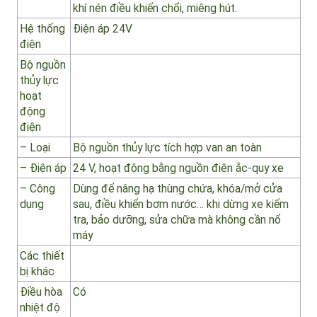
suất làm
việc lớn
nhất
– Công
+ Điều khiển gián tiếp cho hệ thống van thủy
dụng
lực điều khiển nâng/hạ thùng, khóa/mở nắp
thùng, dẫn động quay motor hệ thống chổi,
motor bơm nước.
+ Điều khiển trực tiếp cho hệ thống xy lanh
khí nén điều khiển chổi, miêng hút.
Hệ thống
Điện áp 24V
điện
Bộ nguồn
thủy lực
hoạt
động
điện
– Loại
Bộ nguồn thủy lực tích hợp van an toàn
– Điện áp
24 V, hoạt động bằng nguồn điện ắc-quy xe