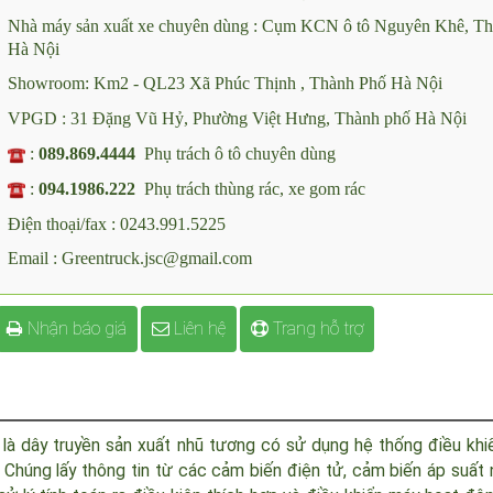
Công ty CP ô tô chuyên dùng Green Việt Nam
Nhà máy sản xuất xe chuyên dùng : Cụm KCN ô tô Nguyên Khê,
Hà Nội
Showroom: Km2 - QL23 Xã Phúc Thịnh , Thành Phố Hà Nội
VPGD : 31 Đặng Vũ Hỷ, Phường Việt Hưng, Thành phố Hà Nội
:
089.869.4444
Phụ trách ô tô chuyên dùng
:
094.1986.222
Phụ trách thùng rác, xe gom rác
Điện thoại/fax : 0243.991.5225
Email : Greentruck.jsc@gmail.com
Nhận báo giá
Liên hệ
Trang hỗ trợ
h
là dây truyền sản xuất nhũ tương có sử dụng hệ thống điều 
. Chúng lấy thông tin từ các cảm biến điện tử, cảm biến áp s