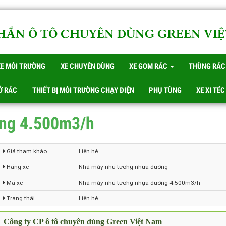
PHẦN Ô TÔ CHUYÊN DÙNG GREEN V
XE MÔI TRƯỜNG
XE CHUYÊN DÙNG
XE GOM RÁC
THÙNG 
HỞ RÁC
THIẾT BỊ MÔI TRƯỜNG CHẠY ĐIỆN
PHỤ TÙNG
XE XI
ờng 4.500m3/h
Giá tham khảo
Liên hệ
Hãng xe
Nhà máy nhũ tương nhựa đường
Mã xe
Nhà máy nhũ tương nhựa đường 4.500m3/h
Trạng thái
Liên hệ