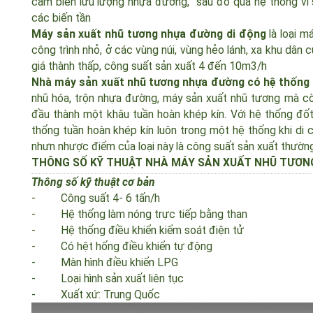
cảm biến lưu lượng nhựa đường, sau đó qua hệ thống vi 
các biến tần
Máy sản xuất nhũ tương nhựa đường di động
là loại 
công trình nhỏ, ở các vùng núi, vùng hẻo lánh, xa khu dâ
giá thành thấp, công suất sản xuất 4 đến 10m3/h
Nhà máy sản xuất nhũ tương nhựa đường có hệ thống
nhũ hóa, trộn nhựa đường, máy sản xuất nhũ tương mà
đầu thành một khâu tuần hoàn khép kín. Với hệ thống đốt
thống tuần hoàn khép kín luôn trong một hệ thống khi di
nhưn nhược điểm của loại này là công suất sản xuất thườ
THÔNG SỐ KỸ THUẬT NHÀ MÁY SẢN XUẤT NHŨ TƯƠ
Thông số kỹ thuật cơ bản
- Công suất 4- 6 tấn/h
- Hệ thống làm nóng trực tiếp bằng than
- Hệ thống điều khiển kiểm soát điện tử
- Có hệt hống điều khiển tự động
- Màn hình điều khiển LPG
- Loại hình sản xuất liên tục