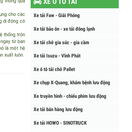
XE Ô TÔ TẢI
 động thông qua
áp dụng cho các
Xe tải Faw - Giải Phóng
ường di động có
Xe tải bảo ôn - xe tải đông lạnh
ó hệ thống trộn
ớc ngay từ ban
Xe tải chở gia súc - gia cầm
vì nó là một hệ
 sản xuất luôn.
Xe tải Isuzu - Vĩnh Phát
Xe ô tô tải chở Pallet
Xe chụp X-Quang, khám bệnh lưu động
Xe truyền hình - chiếu phim lưu động
Xe tải bán hàng lưu động
Xe tải HOWO - SINOTRUCK