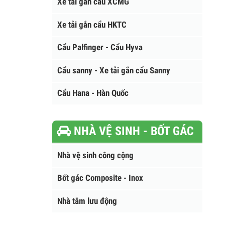
Xe tải gắn cẩu Kanglim
Xe tải gắn cẩu XCMG
Xe tải gắn cẩu HKTC
Cẩu Palfinger - Cẩu Hyva
Cẩu sanny - Xe tải gắn cẩu Sanny
Cẩu Hana - Hàn Quốc
NHÀ VỆ SINH - BỐT GÁC
Nhà vệ sinh công cộng
Bốt gác Composite - Inox