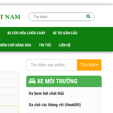
IỆT NAM
RÁC
XE CỨU HỎA CHỮA CHÁY
XE TẢI GẮN CẨU
 TÉC BỒN CHỞ XĂNG DẦU
TIN TỨC
LIÊN HỆ
Tìm kiếm
XE MÔI TRƯỜNG
Xe bơm hút chất thải
Xe chở rác thùng rời (Hooklift)