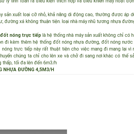
sử lý tính toán ra điều kiện thích hợp và điều khiển máy hoạt
máy sản xuất loại cỡ nhỏ, khả năng di động cao, thường được 
n cư, đường xá không thuận tiện. loại nhà máy nhũ tương nhựa đ
 đốt nóng trực tiếp
là hệ thống nhà máy sản xuất không chỉ c
 còn đi kèm thêm hệ thống đốt nóng nhựa đường, đốt nóng nư
 nóng trực tiếp này rất thuật tiện cho việc mang đi mang lại 
 chuyển chúng ta chỉ cho lên xe và chở đi sang nơi khác có thể
ng thấp, tối đa lên đến 6m3/h
NG NHỰA ĐƯỜNG 4,5M3/H