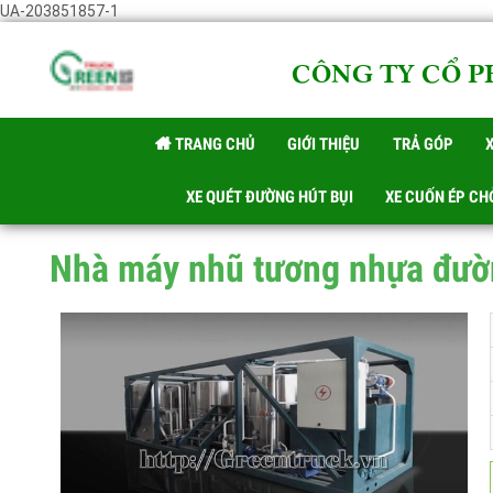
UA-203851857-1
CÔNG TY CỔ 
TRANG CHỦ
GIỚI THIỆU
TRẢ GÓP
XE QUÉT ĐƯỜNG HÚT BỤI
XE CUỐN ÉP C
Nhà máy nhũ tương nhựa đư