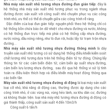
xá không thuận tiện. loại nhà máy nhũ tương nhựa đường di động có
giá thành thấp, công suất sản xuất 4 đến 10m3/h
Nhà máy sản xuất nhũ tương nhựa đường đun gián tiếp:
đây là
hệ thống nhà máy sản xuất nhũ tương phục vụ trong ngành nhụa
đường được sản xuất với công suất nhỏ chuyên phục vụ các công
trình nhỏ, ưu thế có thể di chuyển giữa các công trình rễ ràng.
Đặc điểm của loại đun gián tiếp: nguyên phối theo hệ thống chỉ có
hệ thống bồn chứa bảo ôn dữ nhiệt cho nhựa đường và nước, không
có hệ thống đun trực tiếp mà phải có hệ thống cấp nhựa đường,
nước nóng, dầu nóng riêng, như lò đun rời, hoặc lấy từ trạm trộn nhựa
đường....
Nhà máy sản xuất nhũ tương nhựa đường thông minh
là dây
truyền sản xuất nhũ tương có sử dụng hệ thống điều khiển kiểm soát
chất lượng nhũ tương dựa trên hệ thống điện tử tự động. Chúng lấy
thông tin từ các cảm biến điện tử, cảm biến áp suất nhựa đường,
cảm biến lưu lượng nhựa đường, sau đó qua hệ thống vi sử lý tính
toán ra điều kiện thích hợp và điều khiển máy hoạt động thông qua
các biến tần
Máy sản xuất nhũ tương nhựa đường di động
là loại máy sản xuất
loại cỡ nhỏ, khả năng di động cao, thường được áp dụng cho các
công trình nhỏ, ở các vùng núi, vùng hẻo lánh, xa khu dân cư, đường
xá không thuận tiện. loại nhà máy nhũ tương nhựa đường di động có