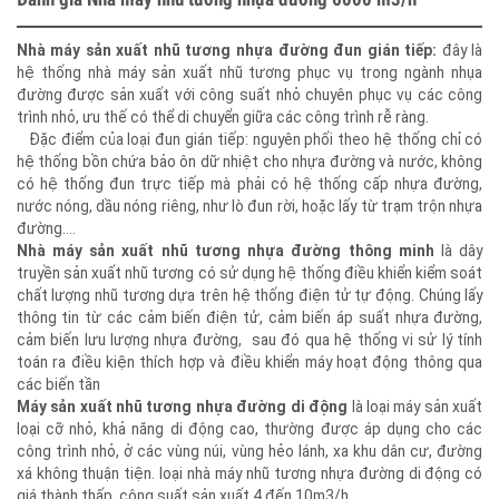
Đánh giá Nhà máy nhũ tương nhựa đường 6000 m3/h
Nhà máy sản xuất nhũ tương nhựa đường đun gián tiếp:
đây là
hệ thống nhà máy sản xuất nhũ tương phục vụ trong ngành nhụa
đường được sản xuất với công suất nhỏ chuyên phục vụ các công
trình nhỏ, ưu thế có thể di chuyển giữa các công trình rễ ràng.
Đặc điểm của loại đun gián tiếp: nguyên phối theo hệ thống chỉ có
hệ thống bồn chứa bảo ôn dữ nhiệt cho nhựa đường và nước, không
có hệ thống đun trực tiếp mà phải có hệ thống cấp nhựa đường,
nước nóng, dầu nóng riêng, như lò đun rời, hoặc lấy từ trạm trộn nhựa
đường....
Nhà máy sản xuất nhũ tương nhựa đường thông minh
là dây
truyền sản xuất nhũ tương có sử dụng hệ thống điều khiển kiểm soát
chất lượng nhũ tương dựa trên hệ thống điện tử tự động. Chúng lấy
thông tin từ các cảm biến điện tử, cảm biến áp suất nhựa đường,
cảm biến lưu lượng nhựa đường, sau đó qua hệ thống vi sử lý tính
toán ra điều kiện thích hợp và điều khiển máy hoạt động thông qua
các biến tần
Máy sản xuất nhũ tương nhựa đường di động
là loại máy sản xuất
loại cỡ nhỏ, khả năng di động cao, thường được áp dụng cho các
công trình nhỏ, ở các vùng núi, vùng hẻo lánh, xa khu dân cư, đường