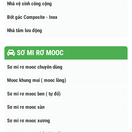
Cẩu Hana - Hàn Quốc
NHÀ VỆ SINH - BỐT GÁC
Nhà vệ sinh công cộng
Bốt gác Composite - Inox
Nhà tắm lưu động
SƠ MI RƠ MOOC
Sơ mi rơ mooc chuyên dùng
Mooc khung mui ( mooc lồng)