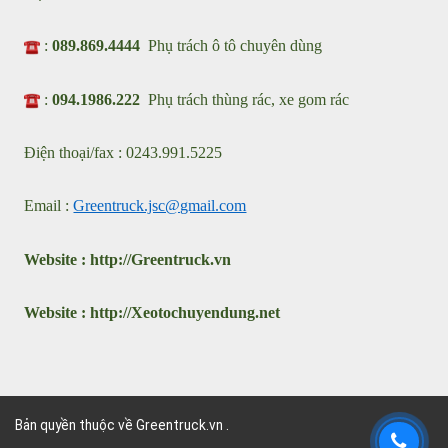
Nhà máy sản xuất xe chuyên dùng : Cụm KCN ô tô Nguyên
Khê , Thành Phố Hà Nội
Showroom: Km2 - QL23 Xã Phúc Thịnh, Thành Phố Hà Nội
VPGD : 31 Đặng Vũ Hủy, Phường Việt Hưng, Thành Phố Hà
Nội
:
089.869.4444
Phụ trách ô tô chuyên dùng
:
094.1986.222
Phụ trách thùng rác, xe gom rác
Điện thoại/fax : 0243.991.5225
Email :
Greentruck.jsc@gmail.com
Website :
http://
G
reentruck.vn