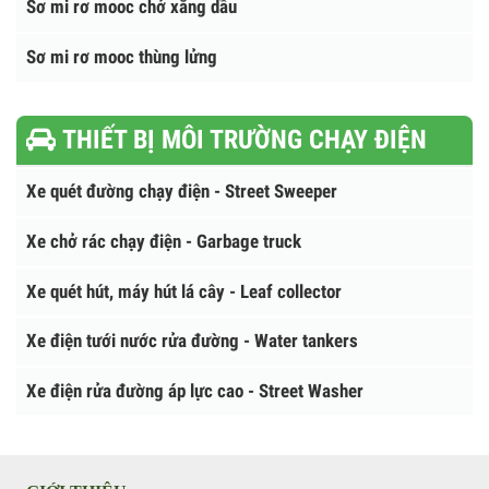
Sơ mi rơ mooc ben ( tự đổ)
Sơ mi rơ mooc sàn
Sơ mi rơ mooc xương
Sơ mi rơ mooc chở xăng dầu
Sơ mi rơ mooc thùng lửng
THIẾT BỊ MÔI TRƯỜNG CHẠY ĐIỆN
Xe quét đường chạy điện - Street Sweeper
Xe chở rác chạy điện - Garbage truck
Xe quét hút, máy hút lá cây - Leaf collector