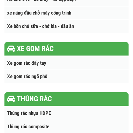
Xe Cứu Hộ Giao Thông
Xe Cứu Hỏa Chữa Cháy
Xe chở ô tô - xe máy - xe đạp điện
xe nâng đầu chở máy công trình
Xe bồn chở sữa - chở bia - dầu ăn
XE GOM RÁC
Xe gom rác đẩy tay
Xe gom rác ngõ phố
THÙNG RÁC