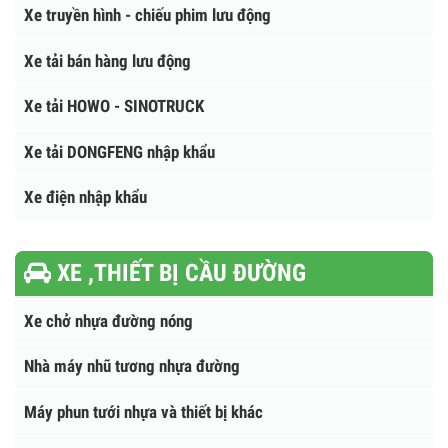
Xe tải Isuzu - Vĩnh Phát
Xe ô tô tải chở Pallet
Xe chụp X-Quang, khám bệnh lưu động
Xe truyền hình - chiếu phim lưu động
Xe tải bán hàng lưu động
Xe tải HOWO - SINOTRUCK
Xe tải DONGFENG nhập khẩu
Xe điện nhập khẩu
XE ,THIẾT BỊ CẦU ĐƯỜNG