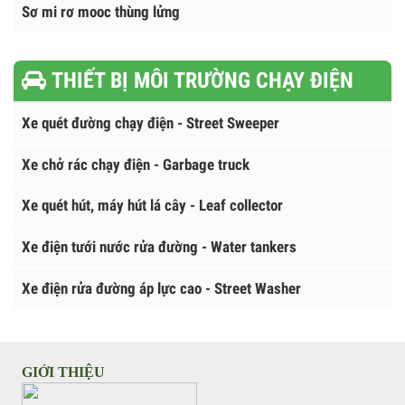
Sơ mi rơ mooc ben ( tự đổ)
Sơ mi rơ mooc sàn
Sơ mi rơ mooc xương
Sơ mi rơ mooc chở xăng dầu
Sơ mi rơ mooc thùng lửng
THIẾT BỊ MÔI TRƯỜNG CHẠY ĐIỆN
Xe quét đường chạy điện - Street Sweeper
Xe chở rác chạy điện - Garbage truck
Xe quét hút, máy hút lá cây - Leaf collector