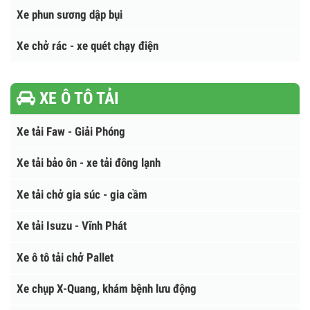
Xe chở bùn
Trạm ép rác
Xe thông tắc cống
Xe phun sương dập bụi
Xe chở rác - xe quét chạy điện
XE Ô TÔ TẢI
Xe tải Faw - Giải Phóng
Xe tải bảo ôn - xe tải đông lạnh
Xe tải chở gia súc - gia cầm