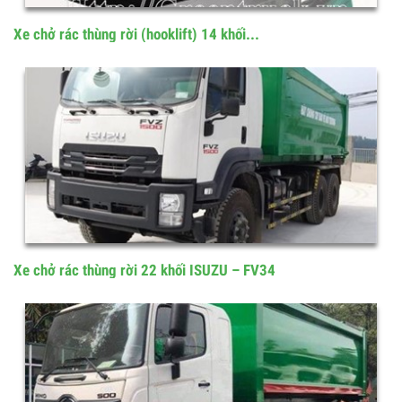
Xe chở rác thùng rời (hooklift) 14 khối...
Xe chở rác thùng rời 22 khối ISUZU – FV34