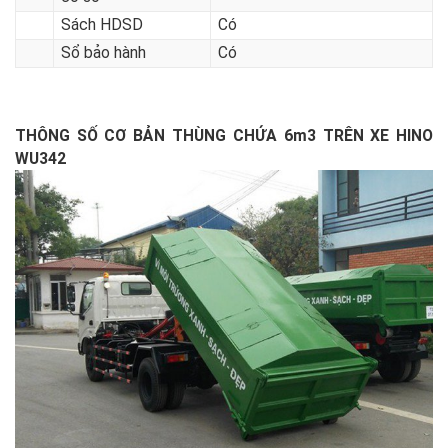
Bộ dụng cụ đồ nghề
01 bộ
tiêu chuẩn theo xe
cơ sở
Sách HDSD
Có
Sổ bảo hành
Có
THÔNG SỐ CƠ BẢN THÙNG CHỨA 6m3 TRÊN XE HINO
WU342