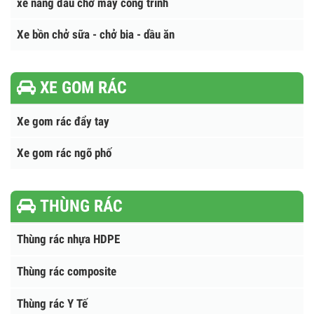
Xe Cứu Hộ Giao Thông
Xe Cứu Hỏa Chữa Cháy
Xe chở ô tô - xe máy - xe đạp điện
xe nâng đầu chở máy công trình
Xe bồn chở sữa - chở bia - dầu ăn
XE GOM RÁC
Xe gom rác đẩy tay
Xe gom rác ngõ phố