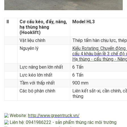
II
Cơ cấu kéo, đẩy, nâng,
Model HL3
hạ thùng hàng
(Hooklift)
Vật liệu chính
Thép tấm hàn chịu lực, thé
Nguyên lý
Kiểu Rotating: Chuyển độn
cấu 4 khâu bản lề 3 chế độ
Hạ thùng - cẩu thùng - Nâ
Lực nâng ben lớn nhất
6 Tấn
Lực kéo lớn nhất
6 Tấn
Tầm với thấp nhất
900 mm
Các bộ phận chính
Liên kết sắt-xi, cần chính, 
thùng