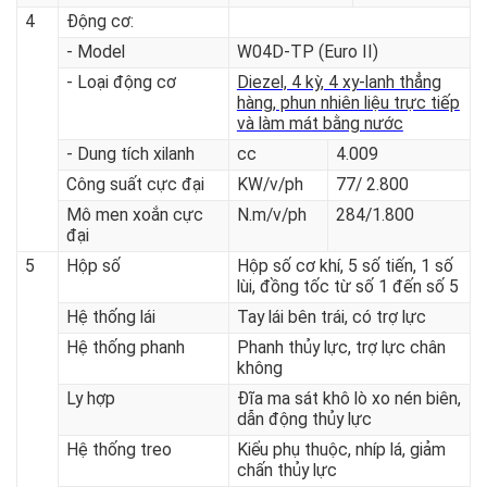
chở
Trọng lượng toàn bộ
kg
7.500 kg
4
Động cơ:
- Model
W04D-TP (Euro II)
- Loại động cơ
Diezel, 4 kỳ, 4 xy-lanh thẳng
hàng, phun nhiên liệu trực tiếp
và làm mát bằng nước
- Dung tích xilanh
cc
4.009
Công suất cực đại
KW/v/ph
77/ 2.800
Mô men xoắn cực
N.m/v/ph
284/1.800
đại
5
Hộp số
Hộp số cơ khí, 5 số tiến, 1 số
lùi, đồng tốc từ số 1 đến số 5
Hệ thống lái
Tay lái bên trái, có trợ lực
Hệ thống phanh
Phanh thủy lực, trợ lực chân
không
Ly hợp
Đĩa ma sát khô lò xo nén biên,
dẫn động thủy lực