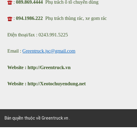
Nhà máy sản xuất xe chuyên dùng : Cụm KCN ô tô Nguyên
Khê , Thành Phố Hà Nội
Showroom: Km2 - QL23 Xã Phúc Thịnh, Thành Phố Hà Nội
VPGD : 31 Đặng Vũ Hủy, Phường Việt Hưng, Thành Phố Hà
Nội
:
089.869.4444
Phụ trách ô tô chuyên dùng
:
094.1986.222
Phụ trách thùng rác, xe gom rác
Điện thoại/fax : 0243.991.5225
Email :
Greentruck.jsc@gmail.com