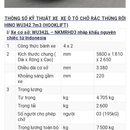
THÔNG SỐ KỸ THUẬT XE XE Ô T
Ô CHỞ RÁC THÙNG RỜI
HINO WU342 7
m3 (HOOKLIFT)
I/
Xe cơ sở: WU342L – NKMRHD3 nhập khẩu nguyên
chiếc từ Indonesia
1
Công thức bánh xe
4 x 2
2
Kích thước chung (
mm
5800 x 1.810
Dài x Rộng x Cao)
x 2.650
Chiều dài cơ sở
mm
3.380
Khoảng sáng gầm
mm
220
xe
3
Trọng lượng
Tự trọng
kg
4.705 kg
Trọng tải
kg
2.600
Số người cho phép
người
03 (195kG)