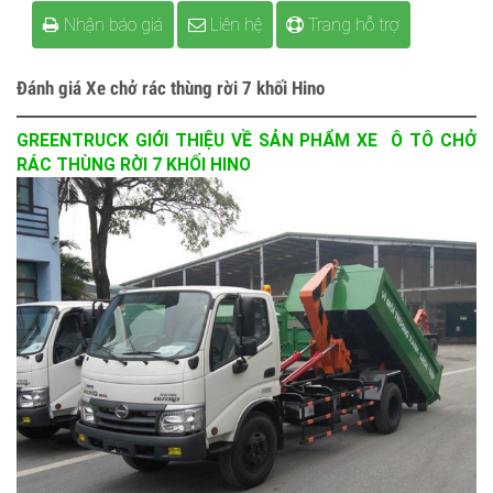
Nhận báo giá
Liên hệ
Trang hỗ trợ
Đánh giá Xe chở rác thùng rời 7 khối Hino
GREENTRUCK GIỚI THIỆU VỀ SẢN PHẨM XE Ô TÔ CHỞ
RÁC THÙNG RỜI 7 KHỐI HINO