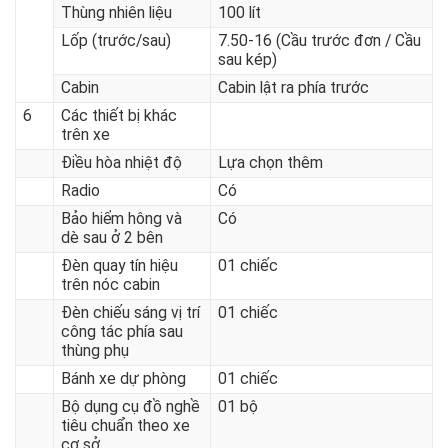
Hệ thống treo
Kiểu phụ thuộc, nhíp lá, giảm
chấn thủy lực
Thùng nhiên liệu
100 lít
Lốp (trước/sau)
7.50-16 (Cầu trước đơn / Cầu
sau kép)
Cabin
Cabin lật ra phía trước
6
Các thiết bị khác
trên xe
Điều hòa nhiệt độ
Lựa chọn thêm
Radio
Có
Bảo hiểm hông và
Có
dè sau ở 2 bên
Đèn quay tín hiệu
01 chiếc
trên nóc cabin
Đèn chiếu sáng vị trí
01 chiếc
công tác phía sau
thùng phụ
Bánh xe dự phòng
01 chiếc