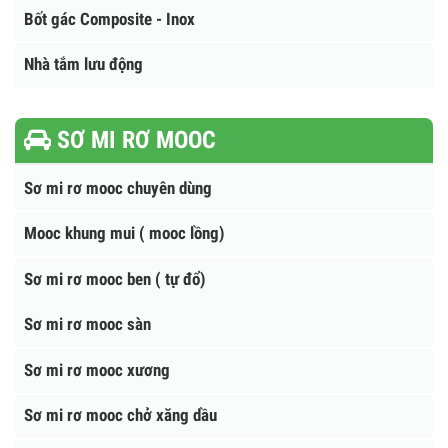
Cẩu sanny - Xe tải gắn cẩu Sanny
Cẩu Hana - Hàn Quốc
NHÀ VỆ SINH - BỐT GÁC
Nhà vệ sinh công cộng
Bốt gác Composite - Inox
Nhà tắm lưu động
SƠ MI RƠ MOOC
Sơ mi rơ mooc chuyên dùng
Mooc khung mui ( mooc lồng)