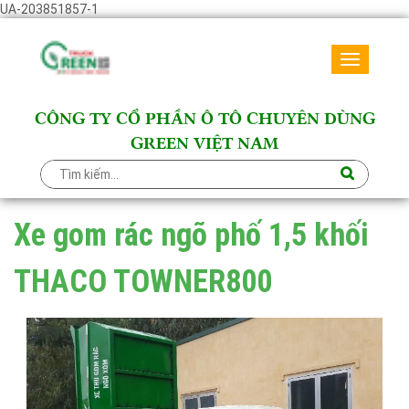
UA-203851857-1
Toggle
navigati
CÔNG TY CỔ PHẦN Ô TÔ CHUYÊN DÙNG
GREEN VIỆT NAM
Xe gom rác ngõ phố 1,5 khối
THACO TOWNER800