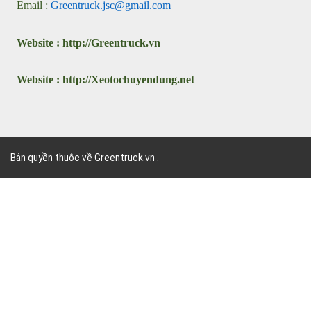
Nội
:
089.869.4444
Phụ trách ô tô chuyên dùng
:
094.1986.222
Phụ trách thùng rác, xe gom rác
Điện thoại/fax : 0243.991.5225
Email :
Greentruck.jsc@gmail.com
Website :
http://
G
reentruck.vn
Website : http://
X
eotochuyendung.net
Bản quyền thuộc về Greentruck.vn .