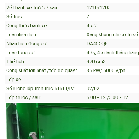
Kích thước xe : Dài x Rộng x Cao
3600 x 1440 x 1780
Khoảng cách trục
2010
Vết bánh xe trước / sau
1210/1205
Số trục
2
Công thức bánh xe
4 x 2
Loại nhiên liệu
Xăng không chì có trị s
Nhãn hiệu động cơ
DA465QE
Loại động cơ
4 kỳ, 4 xi lanh thẳng hà
Thể tích
970 cm3
Công suất lớn nhất /tốc độ quay :
35 kW/ 5000 v/ph
Lốp xe
Số lượng lốp trên trục I/II/III/IV:
02/02
Lốp trước / sau:
5.00 - 12 /5.00 - 12