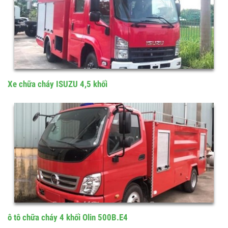
Xe Cứu Hỏa 7 Khối Ollin 700C
Xe chữa cháy ISUZU 4,5 khối