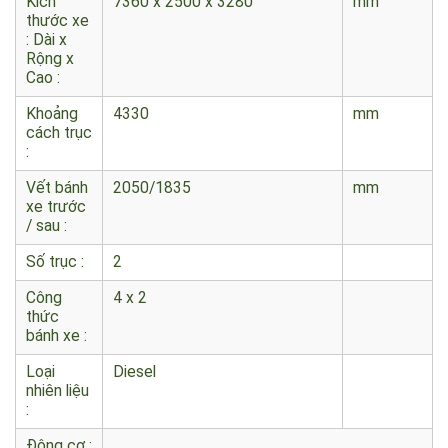
lượng
toàn bộ :
Kích
7360 x 2500 x 3280
mm
thước xe
: Dài x
Rộng x
Cao :
Khoảng
4330
mm
cách trục
:
Vết bánh
2050/1835
mm
xe trước
/ sau :
Số trục :
2
Công
4 x 2
thức
bánh xe :
Loại
Diesel