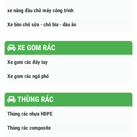
Xe Xi Téc Bồn Chở Xăng Dầu
Xe Cứu Hộ Giao Thông
Xe Cứu Hỏa Chữa Cháy
Xe chở ô tô - xe máy - xe đạp điện
xe nâng đầu chở máy công trình
Xe bồn chở sữa - chở bia - dầu ăn
XE GOM RÁC
Xe gom rác đẩy tay
Xe gom rác ngõ phố