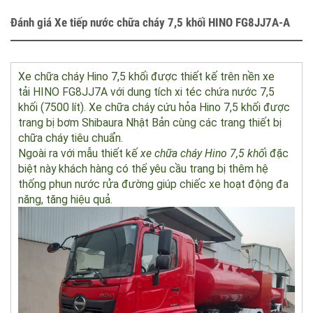
Nhận báo giá
Liên hệ
Trang hỗ trợ
Đánh giá Xe tiếp nước chữa cháy 7,5 khối HINO FG8JJ7A-A
Xe chữa cháy Hino 7,5 khối được thiết kế trên nền xe
tải HINO FG8JJ7A với dung tích xi téc chứa nước 7,5
khối (7500 lít). Xe chữa cháy cứu hỏa Hino 7,5 khối được
trang bị bơm Shibaura Nhật Bản cùng các trang thiết bị
chữa cháy tiêu chuẩn.
Ngoài ra với mẫu thiết kế
xe chữa cháy Hino 7,5 khố
i đặc
biệt này khách hàng có thể yêu cầu trang bị thêm hệ
thống phun nước rửa đường giúp chiếc xe hoạt động đa
năng, tăng hiệu quả.