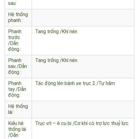
I/II/III/IV:
Lốp
11.00R20 /11.00R20
trước /
sau:
Hệ thống
phanh :
Phanh
Tang trống /Khí nén
trước
/Dẫn
động :
Phanh
Tang trống /Khí nén
sau /Dẫn
động :
Phanh
Tác động lên bánh xe trục 2 /Tự hãm
tay /Dẫn
động :
Hệ thống
lái :