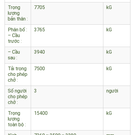
Thông số
Xe cứa hỏa chữa cháy Hino 7,5 khối
chung:
Trọng
7705
kG
lượng
bản thân :
Phân bố :
3765
kG
– Cầu
trước :
– Cầu
3940
kG
sau :
Tải trọng
7500
kG
cho phép
chở :
Số người
3
người
cho phép
chở :
Trọng
15400
kG