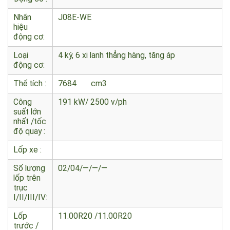
nhiên liệu
:
Động cơ :
Nhãn
J08E-WE
hiệu
động cơ:
Loại
4 kỳ, 6 xi lanh thẳng hàng, tăng áp
động cơ:
Thể tích :
7684 cm3
Công
191 kW/ 2500 v/ph
suất lớn
nhất /tốc
độ quay :
Lốp xe :
Số lượng
02/04/—/—/—
lốp trên
trục