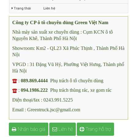
Mã xe
Xe tiếp nước chữa cháy 7,5 khối HINO FG8JJ7A-A
Trạng thái
Liên hệ
Công ty CP ô tô chuyên dùng Green Việt Nam
Nhà máy sản xuất xe chuyên dùng : Cụm KCN ô tô
Nguyên Khê, Thành Phố Hà Nội
Showroom: Km2 - QL23 Xã Phúc Thịnh , Thành Phố Hà
Nội
VPGD : 31 Đặng Vũ Hỷ, Phường Việt Hưng, Thành phố
Hà Nội
:
089.869.4444
Phụ trách ô tô chuyên dùng
:
094.1986.222
Phụ trách thùng rác, xe gom rác
Điện thoại/fax : 0243.991.5225
Email : Greentruck.jsc@gmail.com