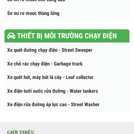
Mooc khung mui ( mooc lồng)
Sơ mi rơ mooc ben ( tự đổ)
Sơ mi rơ mooc sàn
Sơ mi rơ mooc xương
Sơ mi rơ mooc chở xăng dầu
Sơ mi rơ mooc thùng lửng
THIẾT BỊ MÔI TRƯỜNG CHẠY ĐIỆN
Xe quét đường chạy điện - Street Sweeper
Xe chở rác chạy điện - Garbage truck