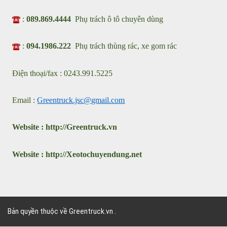
XE CHUYÊN DÙNG GREEN TRUCK
Nhà máy sản xuất xe chuyên dùng : Cụm KCN ô tô Nguyên
Khê , Thành Phố Hà Nội
Showroom: Km2 - QL23 Xã Phúc Thịnh, Thành Phố Hà Nội
VPGD : 31 Đặng Vũ Hủy, Phường Việt Hưng, Thành Phố Hà
Nội
:
089.869.4444
Phụ trách ô tô chuyên dùng
:
094.1986.222
Phụ trách thùng rác, xe gom rác
Điện thoại/fax : 0243.991.5225