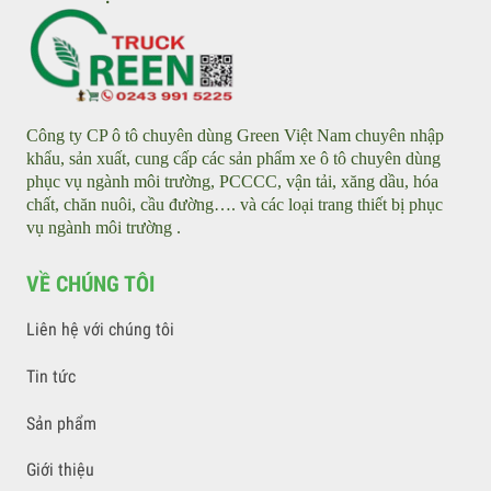
Xe quét hút, máy hút lá cây - Leaf collector
Xe điện tưới nước rửa đường - Water tankers
Xe điện rửa đường áp lực cao - Street Washer
GIỚI THIỆU
Công ty CP ô tô chuyên dùng Green Việt Nam chuyên nhập
khẩu, sản xuất, cung cấp các sản phẩm xe ô tô chuyên dùng
phục vụ ngành môi trường, PCCCC, vận tải, xăng dầu, hóa
chất, chăn nuôi, cầu đường…. và các loại trang thiết bị phục
vụ ngành môi trường .