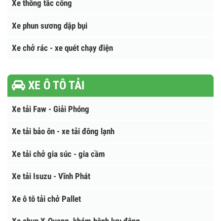
Máy làm sạch bãi biển
Xe chở bùn
Trạm ép rác
Xe thông tắc cống
Xe phun sương dập bụi
Xe chở rác - xe quét chạy điện
XE Ô TÔ TẢI
Xe tải Faw - Giải Phóng
Xe tải bảo ôn - xe tải đông lạnh