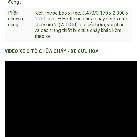
Kiểu hệ
Trục vít – ê cu bi /Cơ khí có trợ lực thuỷ lực
thống lái
/Dẫn
động :
Phần
Kích thước bao xi téc: 3.470/3.170 x 2.300 x
chuyên
1.250 mm; – Hệ thống chữa cháy gồm xi téc
dùng :
chứa nước (7500 lít), cơ cấu bơm, vòi phun
và các trang thiết bị chữa cháy khác kèm
theo xe.
VIDEO XE
Ô TÔ CHỮA CHÁY - XE CỨU HỎA