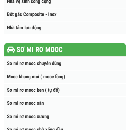
Cẩu sanny - Xe tải gắn cẩu Sanny
Cẩu Hana - Hàn Quốc
NHÀ VỆ SINH - BỐT GÁC
Nhà vệ sinh công cộng
Bốt gác Composite - Inox
Nhà tắm lưu động
SƠ MI RƠ MOOC
Sơ mi rơ mooc chuyên dùng