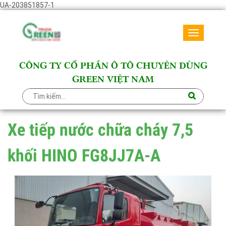
UA-203851857-1
Toggle
navigati
CÔNG TY CỔ PHẦN Ô TÔ CHUYÊN DÙNG
GREEN VIỆT NAM
Xe tiếp nước chữa cháy 7,5
khối HINO FG8JJ7A-A