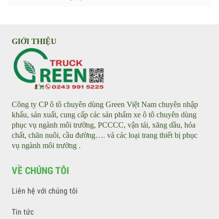
Xe quét đường chạy điện - Street Sweeper
Xe chở rác chạy điện - Garbage truck
Xe quét hút, máy hút lá cây - Leaf collector
Xe điện tưới nước rửa đường - Water tankers
Xe điện rửa đường áp lực cao - Street Washer
GIỚI THIỆU
Công ty CP ô tô chuyên dùng Green Việt Nam chuyên nhập