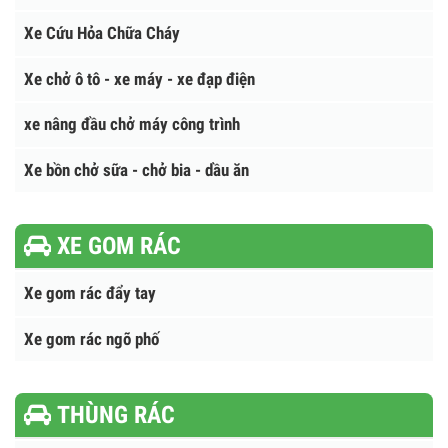
Xe Bồn Chở Cám, chở thức ăn chăn nuôi
Xe Bồn Chở Hóa Chất - Khí Hóa Lỏng
Xe Xi Téc Bồn Chở Xăng Dầu
Xe Cứu Hộ Giao Thông
Xe Cứu Hỏa Chữa Cháy
Xe chở ô tô - xe máy - xe đạp điện
xe nâng đầu chở máy công trình
Xe bồn chở sữa - chở bia - dầu ăn
XE GOM RÁC