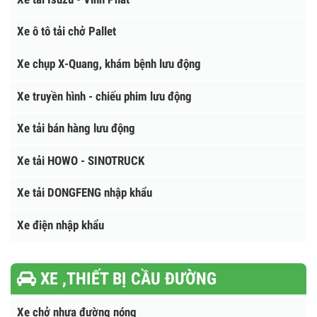
Xe tải Faw - Giải Phóng
Xe tải bảo ôn - xe tải đông lạnh
Xe tải chở gia súc - gia cầm
Xe tải Isuzu - Vĩnh Phát
Xe ô tô tải chở Pallet
Xe chụp X-Quang, khám bệnh lưu động
Xe truyền hình - chiếu phim lưu động
Xe tải bán hàng lưu động
Xe tải HOWO - SINOTRUCK
Xe tải DONGFENG nhập khẩu