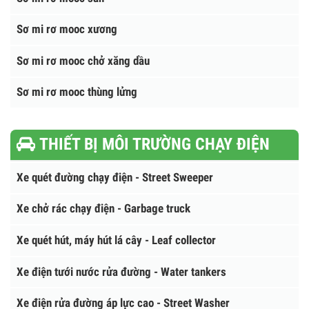
SƠ MI RƠ MOOC
Sơ mi rơ mooc chuyên dùng
Mooc khung mui ( mooc lồng)
Sơ mi rơ mooc ben ( tự đổ)
Sơ mi rơ mooc sàn
Sơ mi rơ mooc xương
Sơ mi rơ mooc chở xăng dầu
Sơ mi rơ mooc thùng lửng
THIẾT BỊ MÔI TRƯỜNG CHẠY ĐIỆN