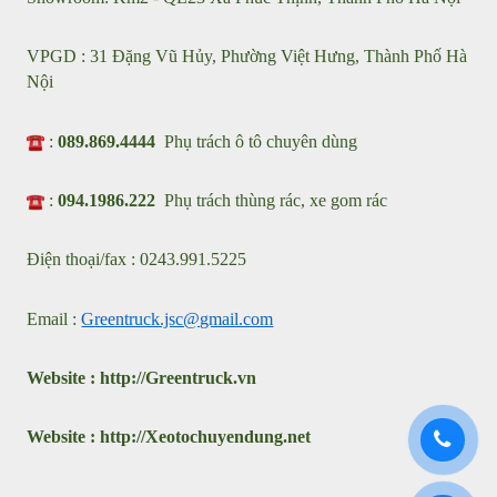
LIÊN HỆ
XE CHUYÊN DÙNG GREEN TRUCK
Nhà máy sản xuất xe chuyên dùng : Cụm KCN ô tô Nguyên
Khê , Thành Phố Hà Nội
Showroom: Km2 - QL23 Xã Phúc Thịnh, Thành Phố Hà Nội
VPGD : 31 Đặng Vũ Hủy, Phường Việt Hưng, Thành Phố Hà
Nội
:
089.869.4444
Phụ trách ô tô chuyên dùng
:
094.1986.222
Phụ trách thùng rác, xe gom rác