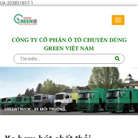
UA-203851857-1
Toggle
navigati
CÔNG TY CỔ PHẦN Ô TÔ CHUYÊN DÙNG
GREEN VIỆT NAM
GREENTRUCK - XE TẢI ISUZU VM