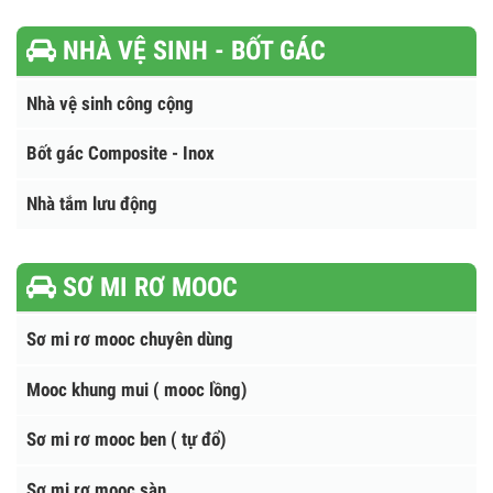
Xe tải gắn cẩu HKTC
Cẩu Palfinger - Cẩu Hyva
Cẩu sanny - Xe tải gắn cẩu Sanny
Cẩu Hana - Hàn Quốc
NHÀ VỆ SINH - BỐT GÁC
Nhà vệ sinh công cộng
Bốt gác Composite - Inox
Nhà tắm lưu động