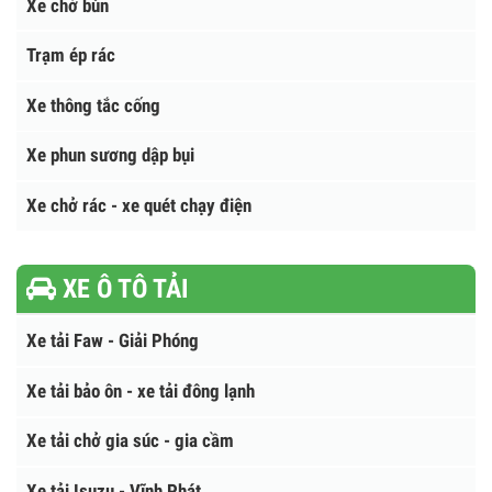
Xe phun nước rửa đường
Xe quét đường hút bụi
Máy làm sạch bãi biển
Xe chở bùn
Trạm ép rác
Xe thông tắc cống
Xe phun sương dập bụi
Xe chở rác - xe quét chạy điện
XE Ô TÔ TẢI